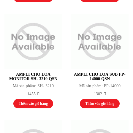
Cử Tạ
Võ Thuật Judo
Kickboxing
Võ Thuật Karate
Võ Thuật Taewondo
Bi Sắt
Cầu Mây
Cầu Lông
Đua Thuyền
Nhạc cụ
Nhạc Cụ Dân Tộc
Guitar
AMPLI CHO LOA
AMPLI CHO LOA SUB FP-
Drumset Cymbals
MONITOR SH- 3210 QSN
14000 QSN
Kèn
Mã sản phẩm: SH- 3210
Mã sản phẩm: FP-14000
Trống
1455
1302
Đàn
Máy vi tính
Thêm vào giỏ hàng
Thêm vào giỏ hàng
Laptop
Máy chủ, Server
Máy tính bộ
Máy tính cá nhân
Máy tính văn phòng