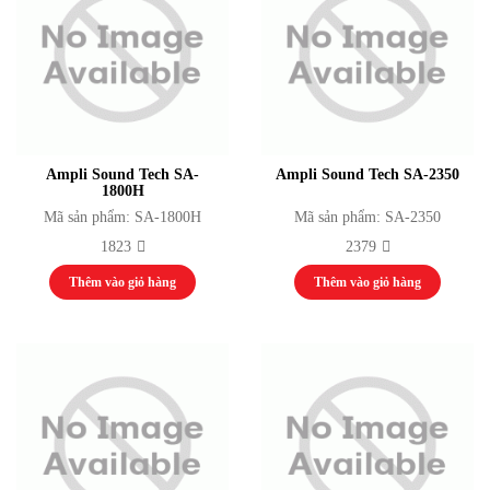
Phụ kiện
Thiết bị thể thao thi đấu cho các sở văn hoá và trung tâm thi đấu thể dục thể
thao
Thiết bị thể dục tập luyện
Thiết bị thể dục ngoài trời
Thiết bị tập luyện thể lực
Thiết bị Video Conference
Ampli Sound Tech SA-
Ampli Sound Tech SA-2350
Camera
1800H
Hệ thống hội thảo / hội nghị
Mã sản phẩm: SA-1800H
Mã sản phẩm: SA-2350
Thiết bị giáo dục
1823
2379
Khung Truss
Dự án
Thêm vào giỏ hàng
Thêm vào giỏ hàng
Thi công hệ thống phát thanh truyền hình
Tổ chức sự kiện
ĐÓNG
Thi công hệ thống âm thanh
Tin tức & Sự kiện
Video
Tuyển dụng
Liên hệ