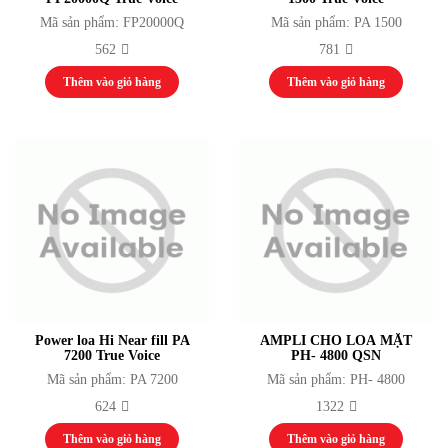
Card nhận / Card phát
Mã sản phẩm: FP20000Q
Mã sản phẩm: PA 1500
Nguồn cấp
562
781
Phụ kiện / Khác
Thiết bị đồ chơi
Thêm vào giỏ hàng
Thêm vào giỏ hàng
Thiết bị phát thanh truyền hình
Thiết bị phát thanh
Thiết bị truyền hình
Thiết bị Video Camera
Thiết bị ánh sáng
Màn Hình LED
Đèn Sân Khấu
Bộ Điều Khiển Thiết Bị Đèn
Đèn Par, Đèn Chiếu Ca Sĩ
Đèn Kỹ Xảo: Nhím, Đảo, Mặt Trời, Đèn
Phụ Kiện Ánh Sáng
Thiết bị thể thao thi đấu
Power loa Hi Near fill PA
AMPLI CHO LOA MẶT
Aerobic
7200 True Voice
PH- 4800 QSN
Bắn Cung
Mã sản phẩm: PA 7200
Mã sản phẩm: PH- 4800
Bóng Chuyền
624
1322
Bóng Đá
Điền Kinh
Thêm vào giỏ hàng
Thêm vào giỏ hàng