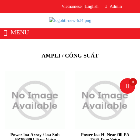
Vietnamese
|
English
Admin
MENU
Trang chủ
Giới thiệu
Về Hoàng Thế Long
AMPLI / CÔNG SUẤT
Văn phòng đại diện
Sản phẩm
Thiết bị âm thanh
Loa
0
Micro
Bộ trộn âm / Mixer
Bộ xử lý âm thanh
Thiết Bị Phòng Thu
Ampli / Công Suất
Phụ Kiện Âm Thanh
Màn hình LED
Module LED
Power loa Array / loa Sub
Power loa Hi Near fill PA
Bộ điều khiển
FP20000Q True Voice
1500 True Voice