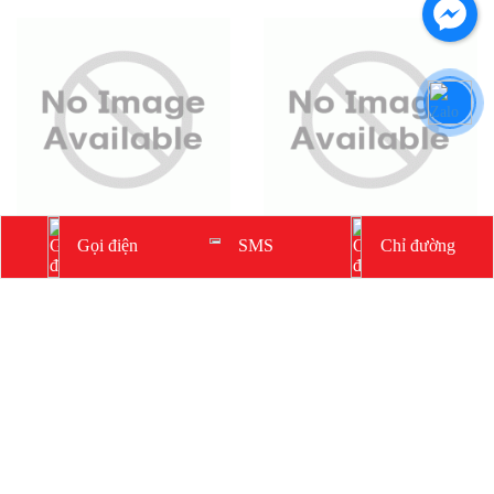
Bộ khuếch đại liền công suất
Ampli 2 channel
Gọi điện
Chỉ đường
SMS
PA-6000
Lab.Gruppen FP-7000
Mã sản phẩm: PA-6000
Mã sản phẩm: FP-7000
1323
1324
Thêm vào giỏ hàng
Thêm vào giỏ hàng