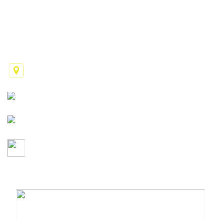
Tuyển dụng
Liên hệ
CÔNG TY TNHH MỘT THÀNH VIÊN HOÀNG THẾ
LONG
137 Đinh Tiên Hoàng, Phường Tân Định, TP. Hồ Chí
Minh
(028)-38200-230
-
(028)-38200-125
0903-83-1080
-
sales.htl@hoangthelong.vn
duyanhmusic01@gmail.com
-
https://hoangthelong.vn
MST:
0305563381
- Sở Kế Hoạch Và Đầu Tư TP Hồ Chí Minh