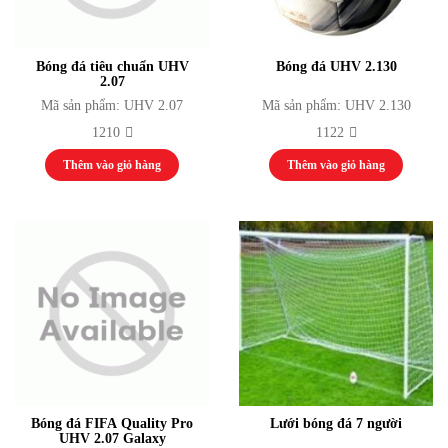
Phụ Kiện Âm Thanh
Màn hình LED
Module LED
Bóng đá tiêu chuẩn UHV
Bóng đá UHV 2.130
Bộ điều khiển
2.07
Card nhận / Card phát
Mã sản phẩm: UHV 2.07
Mã sản phẩm: UHV 2.130
Nguồn cấp
1210
1122
Phụ kiện / Khác
Thiết bị đồ chơi
Thêm vào giỏ hàng
Thêm vào giỏ hàng
Thiết bị phát thanh truyền hình
Thiết bị phát thanh
Thiết bị truyền hình
Thiết bị Video Camera
Thiết bị ánh sáng
Màn Hình LED
Đèn Sân Khấu
Bộ Điều Khiển Thiết Bị Đèn
Đèn Par, Đèn Chiếu Ca Sĩ
Đèn Kỹ Xảo: Nhím, Đảo, Mặt Trời, Đèn
Phụ Kiện Ánh Sáng
Thiết bị thể thao thi đấu
Bóng đá FIFA Quality Pro
Lưới bóng đá 7 người
Aerobic
UHV 2.07 Galaxy