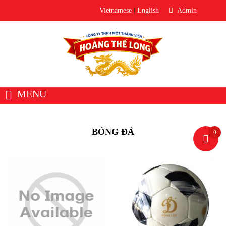
Vietnamese
|
English
Admin
MENU
Trang chủ
Giới thiệu
Về Hoàng Thế Long
BÓNG ĐÁ
0
Văn phòng đại diện
Sản phẩm
Thiết bị âm thanh
Loa
Micro
Bộ trộn âm / Mixer
Bộ xử lý âm thanh
Thiết Bị Phòng Thu
Ampli / Công Suất