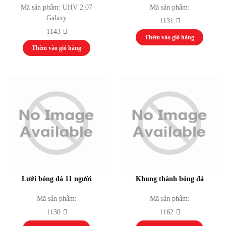
Bắn Cung
Mã sản phẩm: UHV 2.07
Mã sản phẩm:
Bóng Chuyền
Galaxy
1131
Bóng Đá
1143
Điền Kinh
Thêm vào giỏ hàng
Cử Tạ
Thêm vào giỏ hàng
Võ Thuật Judo
Kickboxing
Võ Thuật Karate
Võ Thuật Taewondo
Bi Sắt
Cầu Mây
Cầu Lông
Đua Thuyền
Nhạc cụ
Nhạc Cụ Dân Tộc
Guitar
Drumset Cymbals
Lưới bóng đá 11 người
Khung thành bóng đá
Kèn
Trống
ĐÓNG
Mã sản phẩm:
Mã sản phẩm:
Đàn
1130
1162
Máy vi tính
Laptop