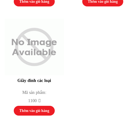
Thêm vào giỏ hàng
Thêm vào giỏ hàng
Máy chủ, Server
Máy tính bộ
Máy tính cá nhân
Máy tính văn phòng
Phụ kiện
Thiết bị thể thao thi đấu cho các sở văn hoá và trung tâm thi đấu thể dục thể
thao
Thiết bị thể dục tập luyện
Thiết bị thể dục ngoài trời
Thiết bị tập luyện thể lực
Thiết bị Video Conference
Camera
Giầy đinh các loại
Hệ thống hội thảo / hội nghị
Thiết bị giáo dục
Mã sản phẩm:
Khung Truss
1100
Dự án
Thi công hệ thống phát thanh truyền hình
Thêm vào giỏ hàng
Tổ chức sự kiện
Thi công hệ thống âm thanh
Tin tức & Sự kiện
Video