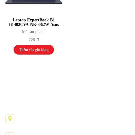
Phụ Kiện Âm Thanh
Màn hình LED
Module LED
Laptop ExpertBook B1
Bộ điều khiển
B1402CVA-NK0062W Asus
Card nhận / Card phát
Mã sản phẩm:
Nguồn cấp
226
Phụ kiện / Khác
Thiết bị đồ chơi
Thêm vào giỏ hàng
Thiết bị phát thanh truyền hình
Thiết bị phát thanh
Thiết bị truyền hình
Thiết bị Video Camera
Thiết bị ánh sáng
Màn Hình LED
Đèn Sân Khấu
CÔNG TY TNHH MỘT THÀNH VIÊN HOÀNG THẾ
Bộ Điều Khiển Thiết Bị Đèn
LONG
Đèn Par, Đèn Chiếu Ca Sĩ
Đèn Kỹ Xảo: Nhím, Đảo, Mặt Trời, Đèn
Phụ Kiện Ánh Sáng
ĐÓNG
137 Đinh Tiên Hoàng, Phường Tân Định, TP. Hồ Chí
Thiết bị thể thao thi đấu
Minh
Aerobic