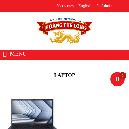
Vietnamese
|
English
Admin
MENU
Trang chủ
Giới thiệu
Về Hoàng Thế Long
LAPTOP
0
Văn phòng đại diện
Sản phẩm
Thiết bị âm thanh
Loa
Micro
Bộ trộn âm / Mixer
Bộ xử lý âm thanh
Thiết Bị Phòng Thu
Ampli / Công Suất