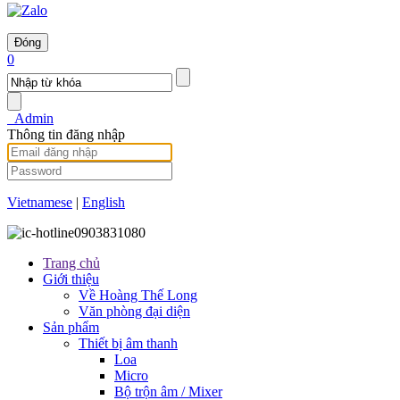
Đóng
0
Admin
Thông tin đăng nhập
Vietnamese
|
English
0903831080
Trang chủ
Giới thiệu
Về Hoàng Thế Long
Văn phòng đại diện
Sản phẩm
Thiết bị âm thanh
Loa
Micro
Bộ trộn âm / Mixer