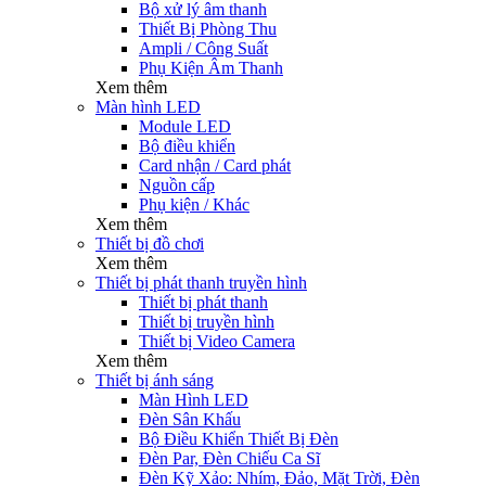
Bộ xử lý âm thanh
Thiết Bị Phòng Thu
Ampli / Công Suất
Phụ Kiện Âm Thanh
Xem thêm
Màn hình LED
Module LED
Bộ điều khiển
Card nhận / Card phát
Nguồn cấp
Phụ kiện / Khác
Xem thêm
Thiết bị đồ chơi
Xem thêm
Thiết bị phát thanh truyền hình
Thiết bị phát thanh
Thiết bị truyền hình
Thiết bị Video Camera
Xem thêm
Thiết bị ánh sáng
Màn Hình LED
Đèn Sân Khấu
Bộ Điều Khiển Thiết Bị Đèn
Đèn Par, Đèn Chiếu Ca Sĩ
Đèn Kỹ Xảo: Nhím, Đảo, Mặt Trời, Đèn