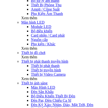
Bộ xử lý âm thanh
Thiết Bị Phòng Thu
Ampli / Công Suất
Phụ Kiện Âm Thanh
Xem thêm
Màn hình LED
Module LED
Bộ điều khiển
Card nhận / Card phát
Nguồn cấp
Phụ kiện / Khác
Xem thêm
Thiết bị đồ chơi
Xem thêm
Thiết bị phát thanh truyền hình
Thiết bị phát thanh
Thiết bị truyền hình
Thiết bị Video Camera
Xem thêm
Thiết bị ánh sáng
Màn Hình LED
Đèn Sân Khấu
Bộ Điều Khiển Thiết Bị Đèn
Đèn Par, Đèn Chiếu Ca Sĩ
Đèn Kỹ Xảo: Nhím, Đảo, Mặt Trời, Đèn