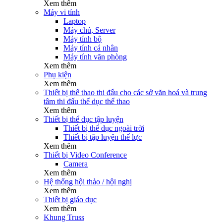
Xem thêm
Máy vi tính
Laptop
Máy chủ, Server
Máy tính bộ
Máy tính cá nhân
Máy tính văn phòng
Xem thêm
Phụ kiện
Xem thêm
Thiết bị thể thao thi đấu cho các sở văn hoá và trung
tâm thi đấu thể dục thể thao
Xem thêm
Thiết bị thể dục tập luyện
Thiết bị thể dục ngoài trời
Thiết bị tập luyện thể lực
Xem thêm
Thiết bị Video Conference
Camera
Xem thêm
Hệ thống hội thảo / hội nghị
Xem thêm
Thiết bị giáo dục
Xem thêm
Khung Truss