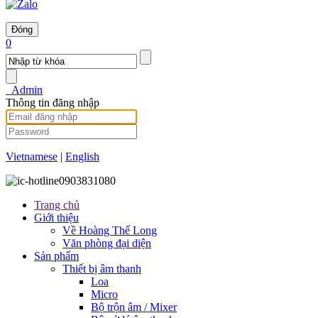
Đóng
0
Admin
Thông tin đăng nhập
Vietnamese
|
English
0903831080
Trang chủ
Giới thiệu
Về Hoàng Thế Long
Văn phòng đại diện
Sản phẩm
Thiết bị âm thanh
Loa
Micro
Bộ trộn âm / Mixer