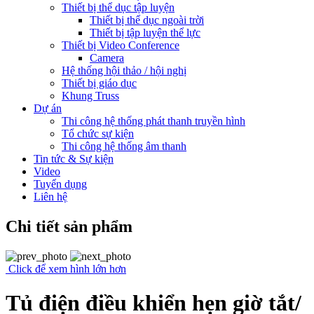
Thiết bị thể dục tập luyện
Thiết bị thể dục ngoài trời
Thiết bị tập luyện thể lực
Thiết bị Video Conference
Camera
Hệ thống hội thảo / hội nghị
Thiết bị giáo dục
Khung Truss
Dự án
Thi công hệ thống phát thanh truyền hình
Tổ chức sự kiện
Thi công hệ thống âm thanh
Tin tức & Sự kiện
Video
Tuyển dụng
Liên hệ
Chi tiết sản phẩm
Click để xem hình lớn hơn
Tủ điện điều khiển hẹn giờ tắt/