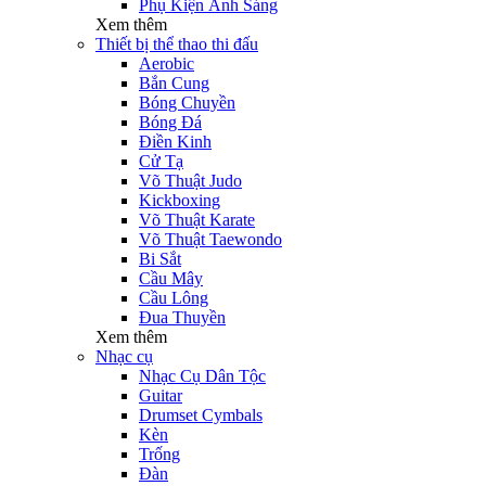
Phụ Kiện Ánh Sáng
Xem thêm
Thiết bị thể thao thi đấu
Aerobic
Bắn Cung
Bóng Chuyền
Bóng Đá
Điền Kinh
Cử Tạ
Võ Thuật Judo
Kickboxing
Võ Thuật Karate
Võ Thuật Taewondo
Bi Sắt
Cầu Mây
Cầu Lông
Đua Thuyền
Xem thêm
Nhạc cụ
Nhạc Cụ Dân Tộc
Guitar
Drumset Cymbals
Kèn
Trống
Đàn