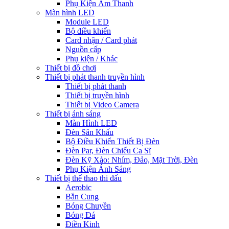
Phụ Kiện Âm Thanh
Màn hình LED
Module LED
Bộ điều khiển
Card nhận / Card phát
Nguồn cấp
Phụ kiện / Khác
Thiết bị đồ chơi
Thiết bị phát thanh truyền hình
Thiết bị phát thanh
Thiết bị truyền hình
Thiết bị Video Camera
Thiết bị ánh sáng
Màn Hình LED
Đèn Sân Khấu
Bộ Điều Khiển Thiết Bị Đèn
Đèn Par, Đèn Chiếu Ca Sĩ
Đèn Kỹ Xảo: Nhím, Đảo, Mặt Trời, Đèn
Phụ Kiện Ánh Sáng
Thiết bị thể thao thi đấu
Aerobic
Bắn Cung
Bóng Chuyền
Bóng Đá
Điền Kinh