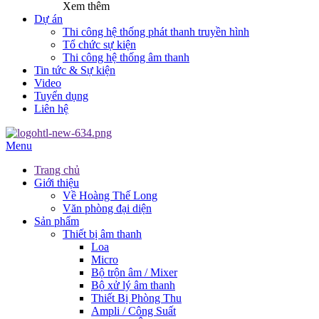
Xem thêm
Dự án
Thi công hệ thống phát thanh truyền hình
Tổ chức sự kiện
Thi công hệ thống âm thanh
Tin tức & Sự kiện
Video
Tuyển dụng
Liên hệ
Menu
Trang chủ
Giới thiệu
Về Hoàng Thế Long
Văn phòng đại diện
Sản phẩm
Thiết bị âm thanh
Loa
Micro
Bộ trộn âm / Mixer
Bộ xử lý âm thanh
Thiết Bị Phòng Thu
Ampli / Công Suất