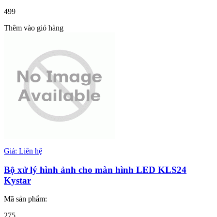
499
Thêm vào giỏ hàng
Giá: Liên hệ
Bộ xử lý hình ảnh cho màn hình LED KLS24
Kystar
Mã sản phẩm:
275