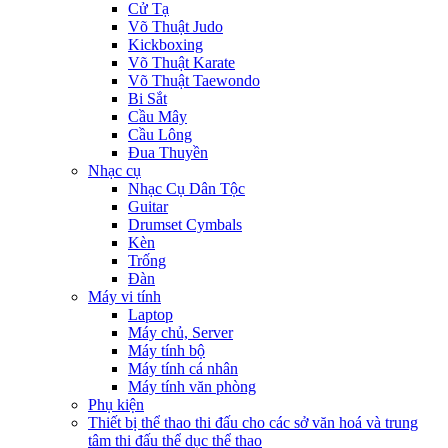
Cử Tạ
Võ Thuật Judo
Kickboxing
Võ Thuật Karate
Võ Thuật Taewondo
Bi Sắt
Cầu Mây
Cầu Lông
Đua Thuyền
Nhạc cụ
Nhạc Cụ Dân Tộc
Guitar
Drumset Cymbals
Kèn
Trống
Đàn
Máy vi tính
Laptop
Máy chủ, Server
Máy tính bộ
Máy tính cá nhân
Máy tính văn phòng
Phụ kiện
Thiết bị thể thao thi đấu cho các sở văn hoá và trung
tâm thi đấu thể dục thể thao